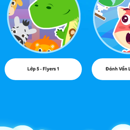
Lớp 5 - Flyers 1
Đánh Vần L