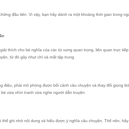
ững đầu tiên. Vì vậy, bạn hãy dành ra một khoảng thời gian trong ng
lần
 giải thích cho bé nghĩa của các từ vựng quan trọng, liên quan trực 
ện, từ đó gây nhụt chí và mất tập trung.
g điệu, phải mô phỏng được bối cảnh câu chuyện và thay đổi giọng li
ng bé vừa nhìn tranh vừa nghe người dẫn truyện.
ó thể ghi nhớ nội dung và hiểu được ý nghĩa câu chuyện. Thế nên, hã