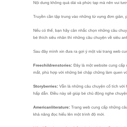
Nội dung không quá dài và phức tạp mà nên vui tươi,
Truyền cần tập trung vào những từ vựng đơn giản, p
Nếu có thể, bạn hãy cân nhắc chọn những câu chuyệ
bé thích siêu nhân thì những câu chuyện về siêu 
Sau đây mình xin đưa ra gợi ý một vài trang web c
Freechildrenstories:
Đây là một website cung cấp n
mắt, phù hợp với những bé chập chững làm quen với
Storyberries:
Vẫn là những câu chuyện cổ tích với 
hấp dẫn. Điều này sẽ giúp bé chủ động nghe chuyệ
Americanliterature:
Trang web cung cấp những câu c
khả năng đọc hiểu lên một trình độ mới.