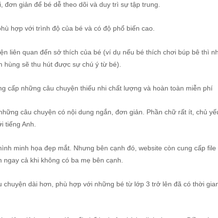
 đơn giản để bé dễ theo dõi và duy trì sự tập trung.
hù hợp với trình độ của bé và có độ phổ biến cao.
n liên quan đến sở thích của bé (ví dụ nếu bé thích chơi búp bê thì
anh hùng sẽ thu hút được sự chú ý từ bé).
ung cấp những câu chuyện thiếu nhi chất lượng và hoàn toàn miễn phí
hững câu chuyện có nội dung ngắn, đơn giản. Phần chữ rất ít, chủ yế
 tiếng Anh.
hình minh họa đẹp mắt. Nhưng bên cạnh đó, website còn cung cấp file 
n ngay cả khi không có ba mẹ bên cạnh.
huyện dài hơn, phù hợp với những bé từ lớp 3 trở lên đã có thời gia