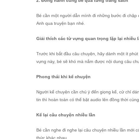
2. Đồng hành cùng bé qua từng trang sách
Bé cần một người dẫn mình đi những bước đi chập ch
Anh qua truyện bạn nhé.
Giải thích các từ vựng quan trọng lặp lại nhiều 
Trước khi bắt đầu câu chuyện, hãy dành một ít phút
vựng này, bé sẽ khó mà nắm được nội dung câu chuy
Phong thái khi kể chuyện
Người kể chuyện cần chú ý đến giọng kể, cử chỉ dán
tin thì hoàn toàn có thể bật audio lên đồng thời cù
Kể lại câu chuyện nhiều lần
Bé cần nghe đi nghe lại câu chuyện nhiều lần mới c
thức khác nhau.