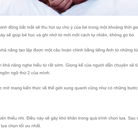
inh động bắt mắt sẽ thu hút sự chú ý của bé trong một khoảng thời g
này sẽ giúp bé học và ghi nhớ từ mới một cách tự nhiên, không gò bó.
khả năng tạo lập được một câu hoàn chỉnh bằng tiếng Anh từ những t
ện khả năng nghe hiểu từ rất sớm. Giọng kể của người dẫn chuyện sẽ t
 ngôn ngữ thứ 2 của mình.
ợc mở mang kiến thức về thế giới xung quanh cũng như có những bước p
yện thiếu nhi. Điều này sẽ gây khó khăn trong quá trình chọn lựa. Sau 
lựa chọn tối ưu nhất.