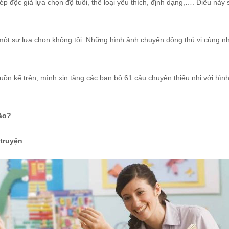
 độc giả lựa chọn độ tuổi, thể loại yêu thích, định dạng,…. Điều này 
 một sự lựa chọn không tồi. Những hình ảnh chuyển động thú vị cùng n
n kể trên, mình xin tặng các bạn bộ 61 câu chuyện thiếu nhi với hình
nào?
 truyện