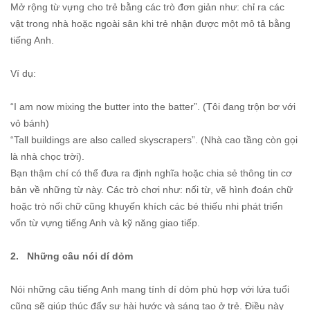
Mở rộng từ vựng cho trẻ bằng các trò đơn giản như: chỉ ra các
vật trong nhà hoặc ngoài sân khi trẻ nhận được một mô tả bằng
tiếng Anh.
Ví dụ:
“I am now mixing the butter into the batter”. (Tôi đang trộn bơ với
vỏ bánh)
“Tall buildings are also called skyscrapers”. (Nhà cao tầng còn gọi
là nhà chọc trời).
Bạn thậm chí có thể đưa ra định nghĩa hoặc chia sẻ thông tin cơ
bản về những từ này. Các trò chơi như: nối từ, vẽ hình đoán chữ
hoặc trò nối chữ cũng khuyến khích các bé thiếu nhi phát triển
vốn từ vựng tiếng Anh và kỹ năng giao tiếp.
2. Những câu nói dí dỏm
Nói những câu tiếng Anh mang tính dí dỏm phù hợp với lứa tuổi
cũng sẽ giúp thúc đẩy sự hài hước và sáng tạo ở trẻ. Điều này