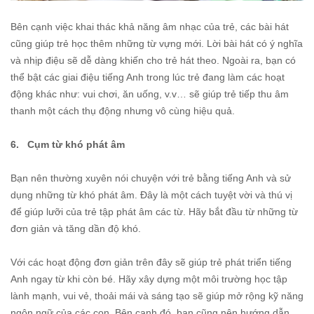
Bên cạnh việc khai thác khả năng âm nhạc của trẻ, các bài hát
cũng giúp trẻ học thêm những từ vựng mới. Lời bài hát có ý nghĩa
và nhịp điệu sẽ dễ dàng khiến cho trẻ hát theo. Ngoài ra, bạn có
thể bật các giai điệu tiếng Anh trong lúc trẻ đang làm các hoạt
động khác như: vui chơi, ăn uống, v.v… sẽ giúp trẻ tiếp thu âm
thanh một cách thụ động nhưng vô cùng hiệu quả.
6. Cụm từ khó phát âm
Bạn nên thường xuyên nói chuyện với trẻ bằng tiếng Anh và sử
dụng những từ khó phát âm. Đây là một cách tuyệt vời và thú vị
để giúp lưỡi của trẻ tập phát âm các từ. Hãy bắt đầu từ những từ
đơn giản và tăng dần độ khó.
Với các hoạt động đơn giản trên đây sẽ giúp trẻ phát triển tiếng
Anh ngay từ khi còn bé. Hãy xây dựng một môi trường học tập
lành mạnh, vui vẻ, thoải mái và sáng tạo sẽ giúp mở rộng kỹ năng
ngôn ngữ của các con. Bên cạnh đó, bạn cũng nên hướng dẫn