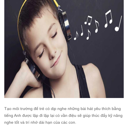
Tạo môi trường để trẻ có dịp nghe những bài hát yêu thích bằng
tiếng Anh được lặp đi lặp lại có vần điệu sẽ giúp thúc đẩy kỹ năng
nghe tốt và trí nhớ dài hạn của các con.