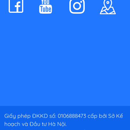
Giấy phép ĐKKD số: 0106888473 cấp bởi Sở Kế
hoạch và Đầu tư Hà Nội.