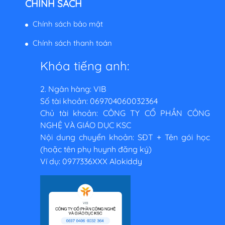
CHÍNH SÁCH
Chính sách bảo mật
Chính sách thanh toán
Khóa tiếng anh:
2. Ngân hàng: VIB
Số tài khoản: 069704060032364
Chủ tài khoản: CÔNG TY CỔ PHẦN CÔNG
NGHỆ VÀ GIÁO DỤC KSC
Nội dung chuyển khoản: SĐT + Tên gói học
(hoặc tên phụ huynh đăng ký)
Ví dụ: 0977336XXX Alokiddy