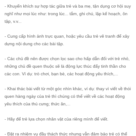
- Khuyến khích sự hợp tác giữa trẻ và ba mẹ, tận dụng cơ hội suy
nghĩ như mọi lúc như: trong lúc... tắm, ghi chú, lập kế hoạch, ôn
tập, v.v...
- Cung cấp hình ảnh trực quan, hoặc yêu cầu trẻ vẽ tranh để xây
dựng nội dung cho các bài tập.
- Các chủ đề nên được chọn lọc sao cho hấp dẫn đối với trẻ nhỏ,
những chủ đề quen thuộc sẽ là động lực thúc đẩy tinh thần cho
các con. Ví dụ: trò chơi, bạn bè, các hoạt động yêu thích,...
- Khai thác bài viết từ một góc nhìn khác, ví dụ: thay vì viết về thói
quen hàng ngày của trẻ thì chúng có thể viết về các hoạt động
yêu thích của thú cưng; thức ăn,...
- Hãy để trẻ lựa chọn nhân vật của riêng mình để viết.
- Đặt ra nhiệm vụ đầy thách thức nhưng vẫn đảm bảo trẻ có thể