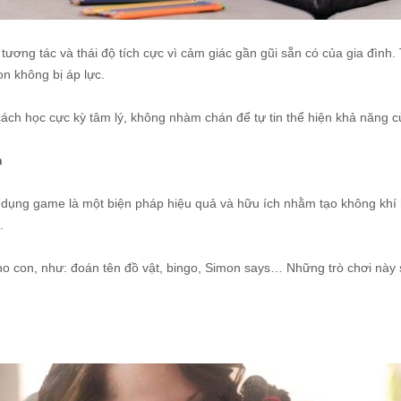
ương tác và thái độ tích cực vì cảm giác gần gũi sẵn có của gia đình.
on không bị áp lực.
cách học cực kỳ tâm lý, không nhàm chán để tự tin thể hiện khả năng c
h
ử dụng game là một biện pháp hiệu quả và hữu ích nhằm tạo không khí h
.
o con, như: đoán tên đồ vật, bingo, Simon says… Những trò chơi này s