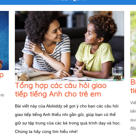
p
B
Tổng hợp các câu hỏi giao
t
tiếp tiếng Anh cho trẻ em
ình
Vi
n
Bài viết này của Alokiddy sẽ gợi ý cho bạn các câu hỏi
ti
giao tiếp tiếng Anh thiếu nhi gần gũi, giúp bạn có thể
qu
giữ sự tập trung của các bé trong quá trình dạy và học.
đây
Chúng ta hãy cùng tìm hiểu nhé!