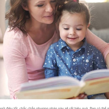
gữ điệu tốt, chắc chắn phương pháp này sẽ rất hiệu quả. Bạn có thể