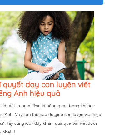
í quyết dạy con luyện viết
iếng Anh hiệu quả
ết là một trong những kĩ năng quan trọng khi học
ếng Anh. Vậy làm thế nào để giúp con luyện viết hiệu
ả? Hãy cùng Alokiddy khám quá qua bài viết dưới
 nhé!!!!