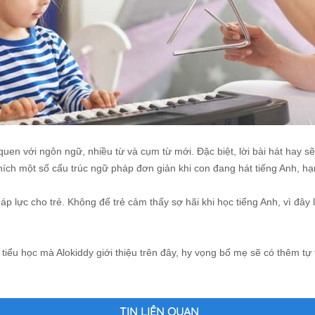
 với ngôn ngữ, nhiều từ và cụm từ mới. Đặc biệt, lời bài hát hay sẽ g
thích một số cấu trúc ngữ pháp đơn giản khi con đang hát tiếng Anh, h
lực cho trẻ. Không để trẻ cảm thấy sợ hãi khi học tiếng Anh, vì đây l
iểu học mà Alokiddy giới thiệu trên đây, hy vọng bố mẹ sẽ có thêm t
TIN LIÊN QUAN